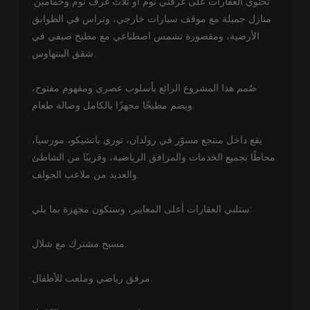
تحتوي العقارات على غرفتي نوم أو ثلاث غرف نوم وحمامين.
منازل جميلة مع موقف سيارات خارجي، وتراس في الطوابق
الأرضية، ومقصورة تشمس اصطناعي مع مطبخ صيفي في
شقق البنتهاوس.
صُمم هذا المشروع الرائع بأسلوب عصري ومفهوم مفتوح،
ويضم مطبخًا مجهزًا بالكامل وصالة طعام.
يقع داخل منتجع مسوّر في رولدان، توري باتشيكو، مورسيا،
محاطًا بجميع الخدمات والمرافق الرياضية، وقريبًا من الشاطئ
والعديد من ملاعب الجولف.
ستلبي العقارات أعلى المعايير، وستكون مجهزة بما يلي:
مسبح مشترك مع شلال.
مرفق رياضي وملعب للأطفال.