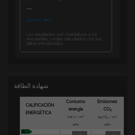
---
انظر التفاصيل
Los resultados son orientativos y no
vinculantes y estan calculados con los
datos introducidos.
شهادة الطاقة
Consumo
Emisiones
CALIFICACIÓN
energía
CO
2
ENERGÉTICA
2
2
kW h / m
kg CO
/ m
2
año
año
A