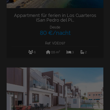
Appartment für ferien in Los Cuarteros
(San Pedro del Pi...
Desde
80 €/nacht
Ref: VDE097
2
6
115 m
3
2