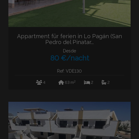
Appartment für ferien in Lo Pagán (San
Pedro del Pinatar...
Desde
80 €/nacht
Ref: VDE130
2
4
63 m
2
2