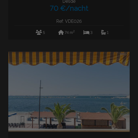
Desde
70 €/nacht
Ref: VDE026
2
5
74 m
3
1