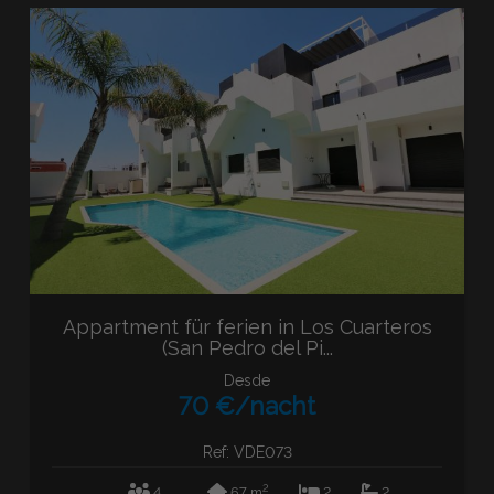
Appartment für ferien in Los Cuarteros
(San Pedro del Pi...
Desde
70 €/nacht
Ref: VDE073
2
4
67 m
2
2