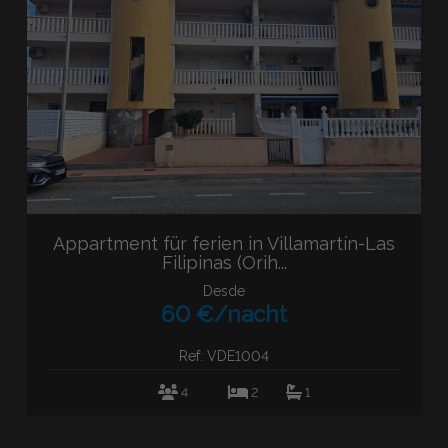
Appartment für ferien in Villamartín-Las
Filipinas (Orih...
Desde
60 €/nacht
Ref: VDE1004
4
2
1