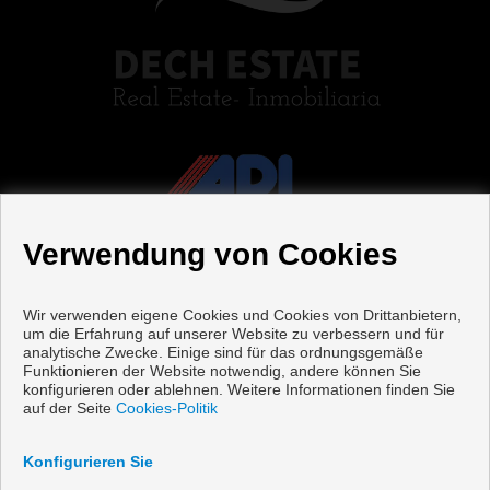
Verwendung von Cookies
Wir verwenden eigene Cookies und Cookies von Drittanbietern,
um die Erfahrung auf unserer Website zu verbessern und für
analytische Zwecke. Einige sind für das ordnungsgemäße
Funktionieren der Website notwendig, andere können Sie
Häuser zum verkauf in Pilar de la Horadada
konfigurieren oder ablehnen. Weitere Informationen finden Sie
auf der Seite
Cookies-Politik
Copyright © 2026 Dech Estate. |
Aviso Legal
|
datenschutzgesetz
|
Cookies policy
Konfigurieren Sie
Vorbei sich entwickelt
Inmoenter