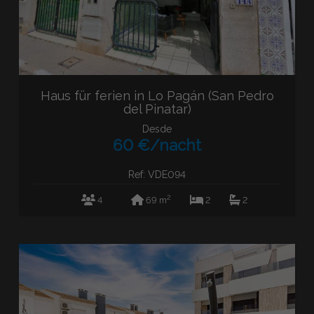
Haus für ferien in Lo Pagán (San Pedro
del Pinatar)
Desde
60 €/nacht
Ref: VDE094
2
4
69 m
2
2