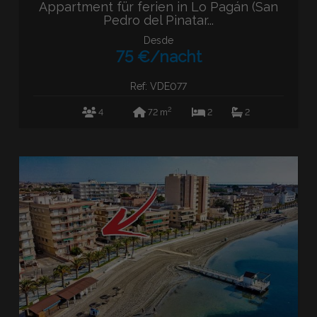
Appartment für ferien in Lo Pagán (San
Pedro del Pinatar...
Desde
75 €/nacht
Ref: VDE077
2
4
72 m
2
2