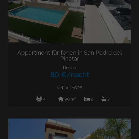
Appartment für ferien in San Pedro del
Pinatar
Desde
80 €/nacht
Ref: VDE025
2
4
90 m
2
2