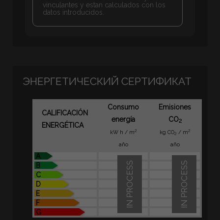
vinculantes y estan calculados con los
datos introducidos.
ЭНЕРГЕТИЧЕСКИЙ СЕРТИФИКАТ
Consumo
Emisiones
CALIFICACIÓN
energía
CO
2
ENERGÉTICA
2
2
kW h / m
kg CO
/ m
2
año
año
A
IN PROCESS
IN PROCESS
B
C
D
E
F
G