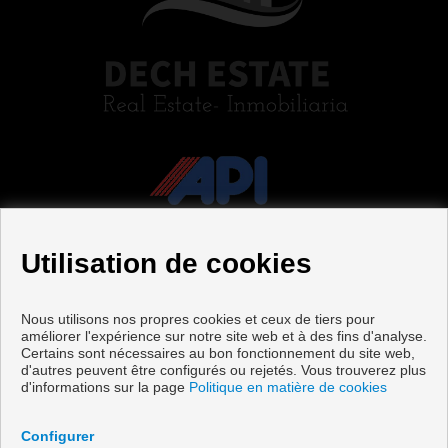
Utilisation de cookies
Nous utilisons nos propres cookies et ceux de tiers pour
améliorer l'expérience sur notre site web et à des fins d'analyse.
Certains sont nécessaires au bon fonctionnement du site web,
Maisons à vendre à Pilar de la Horadada
d'autres peuvent être configurés ou rejetés. Vous trouverez plus
d'informations sur la page
Politique en matière de cookies
Copyright © 2026 Dech Estate. |
Avis Légal
|
politique de
protection des données
|
Cookies policy
Configurer