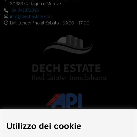
30389 Cartagena (Murcia)
+34 641372895
info@dechestate.com
Dal Lunedi fino al Sabato : 09:30 - 17:00
Utilizzo dei cookie